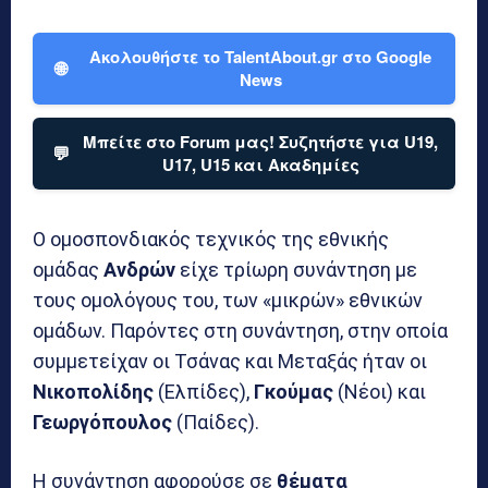
Ακολουθήστε το TalentAbout.gr στο Google
🌐
News
Μπείτε στο Forum μας! Συζητήστε για U19,
💬
U17, U15 και Ακαδημίες
Ο ομοσπονδιακός τεχνικός της εθνικής
ομάδας
Ανδρών
είχε τρίωρη συνάντηση με
τους ομολόγους του, των «μικρών» εθνικών
ομάδων. Παρόντες στη συνάντηση, στην οποία
συμμετείχαν οι Τσάνας και Μεταξάς ήταν οι
Νικοπολίδης
(Ελπίδες),
Γκούμας
(Νέοι) και
Γεωργόπουλος
(Παίδες).
Η συνάντηση αφορούσε σε
θέματα