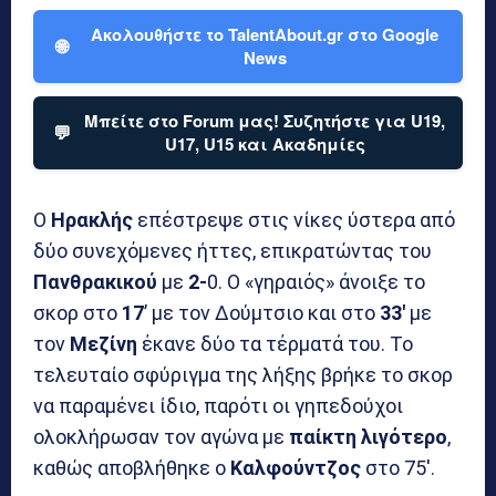
Ακολουθήστε το TalentAbout.gr στο Google
🌐
News
Μπείτε στο Forum μας! Συζητήστε για U19,
💬
U17, U15 και Ακαδημίες
Ο
Ηρακλής
επέστρεψε στις νίκες ύστερα από
δύο συνεχόμενες ήττες, επικρατώντας του
Πανθρακικού
με
2-
0. Ο «γηραιός» άνοιξε το
σκορ στο
17
’ με τον Δούμτσιο και στο
33′
με
τον
Μεζίνη
έκανε δύο τα τέρματά του. Το
τελευταίο σφύριγμα της λήξης βρήκε το σκορ
να παραμένει ίδιο, παρότι οι γηπεδούχοι
ολοκλήρωσαν τον αγώνα με
παίκτη
λιγότερο
,
καθώς αποβλήθηκε ο
Καλφούντζος
στο 75′.