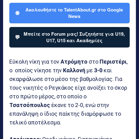
Ακολουθήστε το TalentAbout.gr στο Google
🌐
News
Μπείτε στο Forum μας! Συζητήστε για U19,
💬
U17, U15 και Ακαδημίες
Εύκολη νίκη για τον
Ατρόμητο
στο
Περιστέρι
,
ο οποίος νίκησε την
Καλλονή
με
3-0
και
σκαρφάλωσε στο μέσο της βαθμολογίας. Για
τους νικητές ο Ρεγκάκος είχε ανοίξει το σκορ
στο πρώτο μέρος, στο οποίο ο
Τσατσόπουλος
έκανε το 2-0, ενώ στην
επανάληψη ο ίδιος παίκτης διαμόρφωσε το
τελικό αποτέλεσμα.