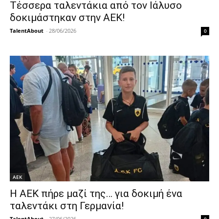
Τέσσερα ταλεντάκια από τον Ιάλυσο
δοκιμάστηκαν στην ΑΕΚ!
TalentAbout
-
28/06/2026
0
ΑΕΚ
Η ΑΕΚ πήρε μαζί της… για δοκιμή ένα
ταλεντάκι στη Γερμανία!
TalentAbout
-
27/06/2026