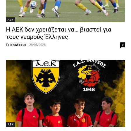
ΑΕΚ
Η ΑΕΚ δεν χρειάζεται να… βιαστεί για
τους νεαρούς Έλληνες!
TalentAbout
-
28/06/2026
0
ΑΕΚ