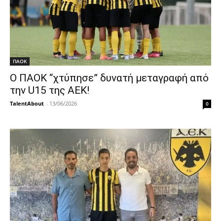
ΠΑΟΚ
Ο ΠΑΟΚ “χτύπησε” δυνατή μεταγραφή από
την U15 της ΑΕΚ!
TalentAbout
-
13/06/2026
0